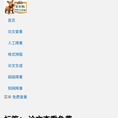
论
文
狗
首页
免
费
论文查重
论
文
人工降重
查
重
格式排版
平
台
论文生成
超级降重
知网降重
菜单
免费查重