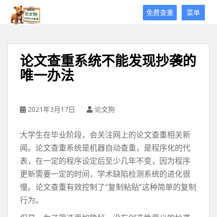
论
免费查重
菜单
文
狗
免
费
论文查重系统不能发现抄袭的
论
唯一办法
文
查
重
平
2021年3月17日
论文狗
台
大学生在毕业阶段，会关注网上的论文查重相关新
闻。论文查重系统是机器自动查重，是程序化的代
表，在一定的程序设定后至少几年不变，因为程序
更新需要一定的时间，学术缺陷检测系统的进化很
慢。论文查重有效控制了“复制粘贴”这种简单的复制
行为。