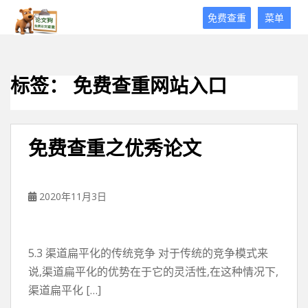
论
免费查重
菜单
文
狗
免
费
标签：
免费查重网站入口
论
文
查
重
免费查重之优秀论文
平
台
2020年11月3日
5.3 渠道扁平化的传统竞争 对于传统的竞争模式来
说,渠道扁平化的优势在于它的灵活性,在这种情况下,
渠道扁平化 […]