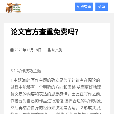
论
免费查重
菜单
文
狗
免
费
论文官方查重免费吗？
论
文
查
重
2020年12月18日
论文狗
平
台
3.1 写作技巧主题
1.主题确定 写作主题的确立是为了让读者在阅读的
过程中能够有一个明确的方向和思路,从而更好地理
解文章的内容和表达的思想感情。因此在写作之前,
作者要对自己的作品进行定位,选择合适的写作对象,
然后再结合自身的经历来决定是否写。 2.形成共识,