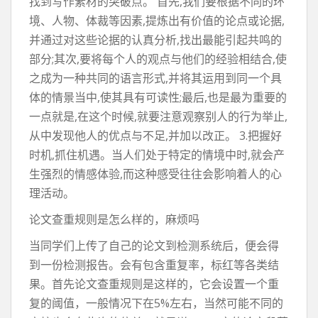
找到写作素材的突破点。 首先,我们要根据不同的环
境、人物、体裁等因素,提炼出有价值的论点或论据,
并通过对这些论据的认真分析,找出最能引起共鸣的
部分;其次,要将每个人的观点与他们的经验相结合,使
之成为一种共同的语言形式,并将其运用到同一个具
体的情景当中,使其具有可读性;最后,也是最为重要的
一点就是,在这个时候,就要注意观察别人的行为举止,
从中发现他人的优点与不足,并加以改正。 3.把握好
时机,抓住机遇。当人们处于特定的情境中时,就会产
生强烈的情感体验,而这种感受往往会影响着人的心
理活动。
论文查重规则是怎么样的，麻烦吗
当同学们上传了自己的论文到检测系统后，便会得
到一份检测报告。会有包含重复率，标红等各类结
果。首先论文查重规则是这样的，它会设置一个重
复的阈值，一般情况下在5%左右，当然可能不同的