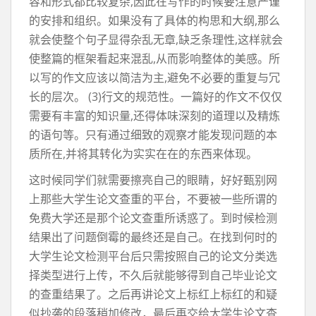
容和形式都比较复杂,因此在写作的时候要注意严谨
的安排和组织。如果没有了具体的构思和大纲,那么
就会使整个句子显得杂乱无章,缺乏条理性,这样就会
使整篇的框架看起来混乱,从而影响整体的美感。所
以写的作文应该以简洁为主,避免不必要的重复与冗
长的层次。 (3)行文的规范性。一篇好的作文不仅仅
需要有丰富的知识量,还得体味深刻的道理以及精炼
的语句等。只有通过细致的观察才能发现问题的本
质所在,并将其转化为实实在在的东西来体现。
这时候同学们就需要擦亮自己的眼睛，好好甄别网
上那些大学生论文查重的平台，不要被一些所谓的
免费大学还是那个论文查重所诱惑了。到时候检测
结果出了问题倒霉的最终还是自己。在找到何时的
大学生论文检测平台后只需按照自己的论文分类选
择类型进行上传，不久后就能够得到自己毕业论文
的查重结果了。之后再讲论文上标红上标红的和疑
似抄袭的段落稍加修改，最后再交给大学生论文查