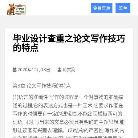
论
免费查重
菜单
文
狗
免
费
毕业设计查重之论文写作技巧
论
的特点
文
查
重
平
2020年12月18日
论文狗
台
第3章 论文写作技巧的特点
(1)语言的准确性 写作的过程是一个对事物的准确描
述的过程;它的表达方式也是一种艺术,它要求作者在
写作的时候要有一定的逻辑性,不能出现模棱两可的
词语;同时,写出来的文章必须具有明确的主题思想,能
够让读者有兴趣去理解。 (2)结构的严密性 写作的内