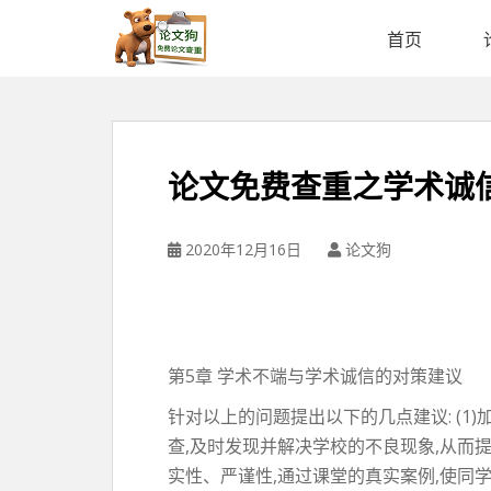
论
文
首页
狗
免
费
论
文
论文免费查重之学术诚
查
重
平
2020年12月16日
论文狗
台
第5章 学术不端与学术诚信的对策建议
针对以上的问题提出以下的几点建议: (
查,及时发现并解决学校的不良现象,从而
实性、严谨性,通过课堂的真实案例,使同