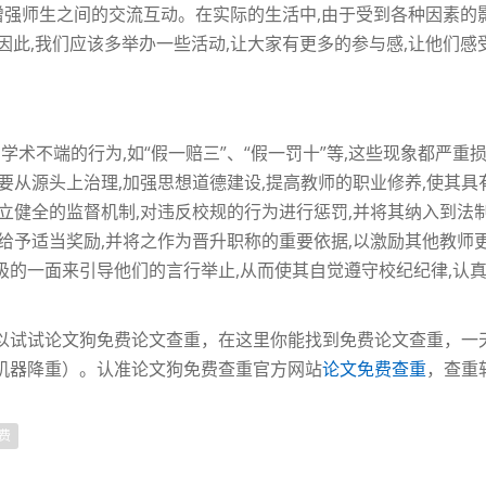
)增强师生之间的交流互动。在实际的生活中,由于受到各种因素的
此,我们应该多举办一些活动,让大家有更多的参与感,让他们感受
学术不端的行为,如“假一赔三”、“假一罚十”等,这些现象都严
要从源头上治理,加强思想道德建设,提高教师的职业修养,使其具
立健全的监督机制,对违反校规的行为进行惩罚,并将其纳入到法制
给予适当奖励,并将之作为晋升职称的重要依据,以激励其他教师更
的一面来引导他们的言行举止,从而使其自觉遵守校纪纪律,认真
以试试论文狗免费论文查重，在这里你能找到免费论文查重，一
机器降重）。认准论文狗免费查重官方网站
论文免费查重
，查重软件
费