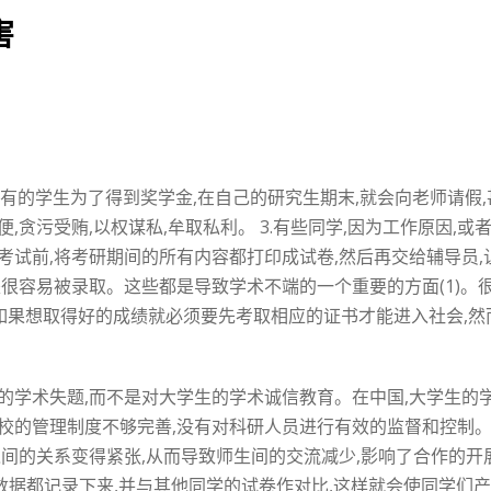
害
1.有的学生为了得到奖学金,在自己的研究生期末,就会向老师请假
便,贪污受贿,以权谋私,牟取私利。 3.有些同学,因为工作原因,
考试前,将考研期间的所有内容都打印成试卷,然后再交给辅导员,
是很容易被录取。这些都是导致学术不端的一个重要的方面(1)。
生,如果想取得好的成绩就必须要先考取相应的证书才能进入社会,然而
的学术失题,而不是对大学生的学术诚信教育。在中国,大学生的
校的管理制度不够完善,没有对科研人员进行有效的监督和控制。 
之间的关系变得紧张,从而导致师生间的交流减少,影响了合作的开展
的数据都记录下来,并与其他同学的试卷作对比,这样就会使同学们产