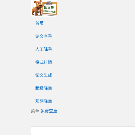
论
文
狗
首页
免
费
论文查重
论
文
人工降重
查
重
格式排版
平
台
论文生成
超级降重
知网降重
菜单
免费查重