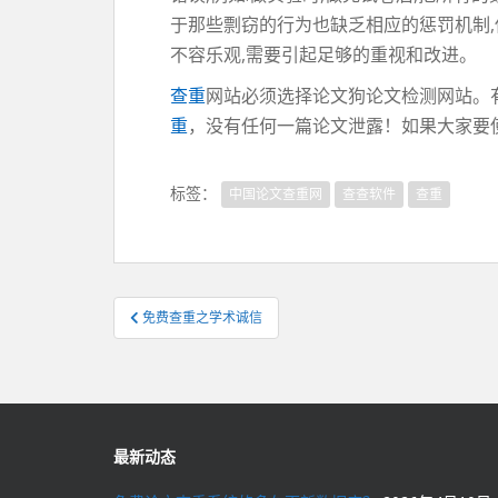
于那些剽窃的行为也缺乏相应的惩罚机制,
不容乐观,需要引起足够的重视和改进。
查重
网站必须选择论文狗论文检测网站。
重
，没有任何一篇论文泄露！如果大家要使用论文
标签：
中国论文查重网
查查软件
查重
文
免费查重之学术诚信
章
导
航
最新动态