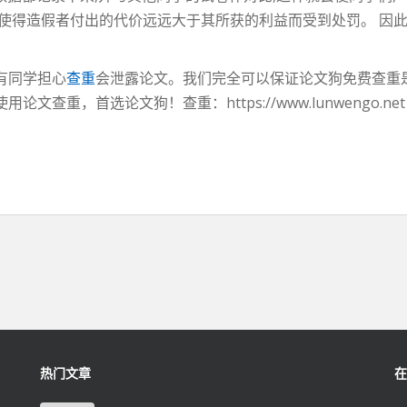
使得造假者付出的代价远远大于其所获的利益而受到处罚。 因此
有同学担心
查重
会泄露论文。我们完全可以保证论文狗免费查重
查重，首选论文狗！查重：https://www.lunwengo.net
热门文章
在