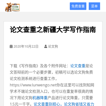
论
免费查重
菜单
文
狗
免
费
论文查重之新疆大学写作指南
论
文
查
重
2020年10月22日
论文狗
平
台
下载《写作指南》及各个附件网址：
论文查重
是论
文答辩前的一个必要步骤，初稿可以选论文狗免费
论文检测系统进行查重工作，
https://www.lunwengo.net你在这里可以找到知网
学术不端论文检测入口，也可以在重复率很高的情
况下用论文狗
机器降重
产品进行论文降重，只需要
1.5元一千字。
论文查重别担心，论文狗省钱又省力