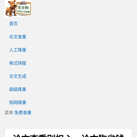
论
文
狗
首页
免
费
论文查重
论
文
人工降重
查
重
格式排版
平
台
论文生成
超级降重
知网降重
菜单
免费查重