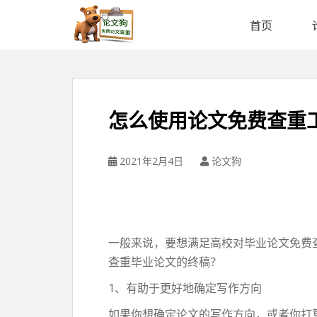
论
文
首页
狗
免
费
论
文
怎么使用论文免费查重
查
重
平
2021年2月4日
论文狗
台
一般来说，要想满足高校对毕业论文免费
查重毕业论文的终稿？
1、有助于更好地确定写作方向
如果你想确定论文的写作方向，或者你打