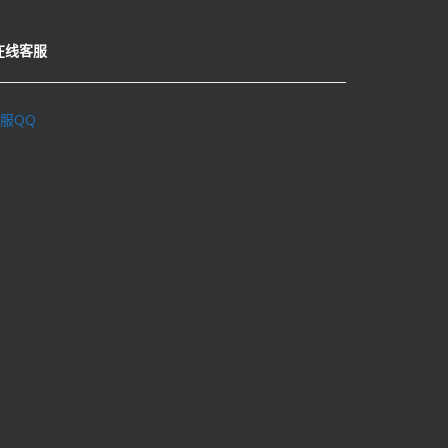
在线客服
服QQ
理学术不端行为办法