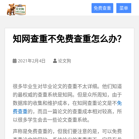
论
免费查重
菜单
文
狗
免
费
知网查重不免费查重怎么办？
论
文
查
重
2021年2月4日
论文狗
平
台
很多毕业生对毕业论文的查重不太详细。他们知道
的最权威的查重系统是知网。但是众所周知，由于
数据库的收集和维护成本，在知网查重论文是不
免
费查重
的，而且一篇论文的查重成本相对较高，所
以很多学生会去一些论文查重系统。
声称是免费查重的，但我们要注意的是，可以免费