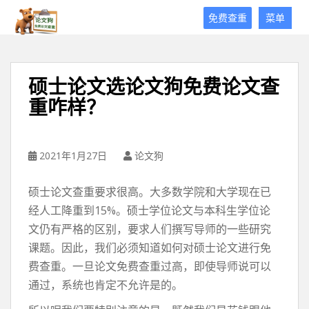
论
免费查重
菜单
文
狗
免
费
硕士论文选论文狗免费论文查
论
重咋样？
文
查
重
平
2021年1月27日
论文狗
台
硕士论文查重要求很高。大多数学院和大学现在已
经人工降重到15%。硕士学位论文与本科生学位论
文仍有严格的区别，要求人们撰写导师的一些研究
课题。因此，我们必须知道如何对硕士论文进行免
费查重。一旦论文免费查重过高，即使导师说可以
通过，系统也肯定不允许是的。