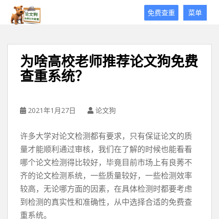
论
免费查重
菜单
文
狗
免
费
为啥高校老师推荐论文狗免费
论
查重系统？
文
查
重
平
2021年1月27日
论文狗
台
许多大学对论文检测都有要求，只有保证论文的质
量才能顺利通过审核，我们在了解的时候也能看看
哪个论文检测得比较好，毕竟目前市场上有良莠不
齐的论文检测系统，一些质量较好，一些检测效率
较高，无论哪方面的因素，在具体检测时都要考虑
到检测的真实性和准确性，从中选择合适的免费查
重系统。