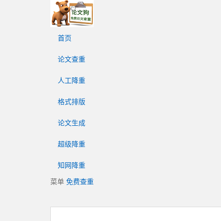
论
文
狗
首页
免
费
论文查重
论
文
人工降重
查
重
格式排版
平
台
论文生成
超级降重
知网降重
菜单
免费查重