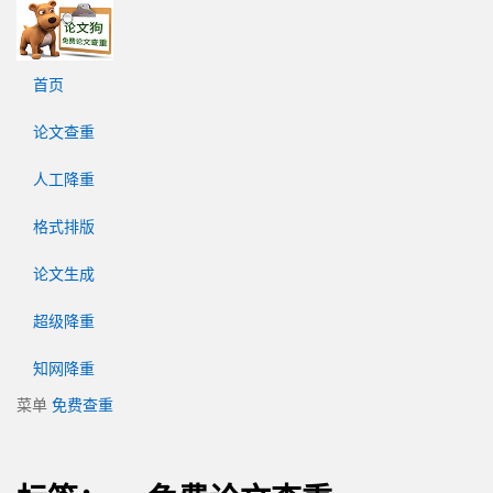
论
文
狗
首页
免
费
论文查重
论
文
人工降重
查
重
格式排版
平
台
论文生成
超级降重
知网降重
菜单
免费查重