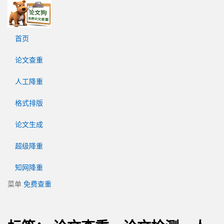
论
文
狗
首页
免
费
论文查重
论
文
人工降重
查
重
格式排版
平
台
论文生成
超级降重
知网降重
菜单
免费查重