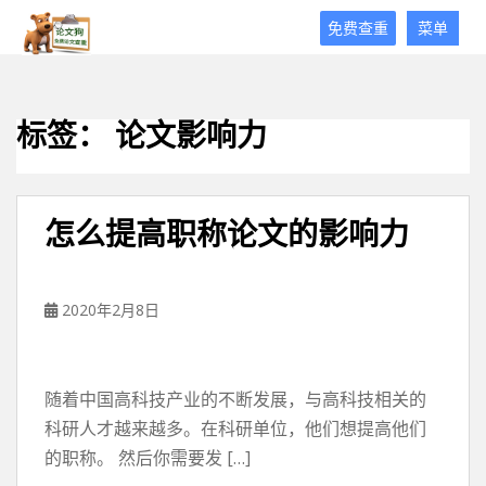
论
免费查重
菜单
文
狗
免
费
标签：
论文影响力
论
文
查
重
怎么提高职称论文的影响力
平
台
2020年2月8日
随着中国高科技产业的不断发展，与高科技相关的
科研人才越来越多。在科研单位，他们想提高他们
的职称。 然后你需要发 […]