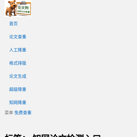
论
文
狗
首页
免
费
论文查重
论
文
人工降重
查
重
格式排版
平
台
论文生成
超级降重
知网降重
菜单
免费查重