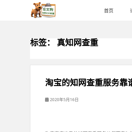
论
文
首页
狗
免
费
论
标签：
真知网查重
文
查
重
平
台
淘宝的知网查重服务靠
2020年5月16日