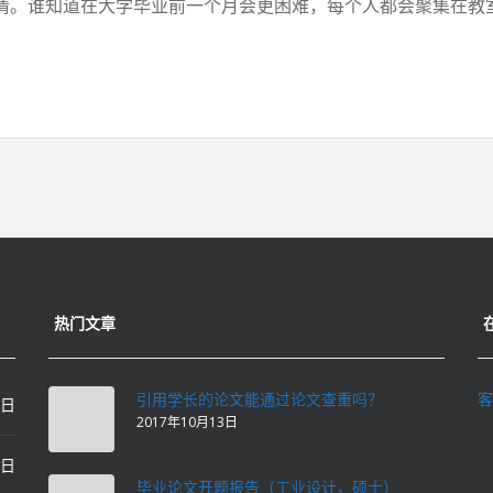
。谁知道在大学毕业前一个月会更困难，每个人都会聚集在教室里
热门文章
引用学长的论文能通过论文查重吗？
客
0日
2017年10月13日
0日
毕业论文开题报告（工业设计，硕士）