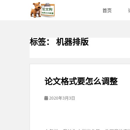
论
文
首页
狗
免
费
论
标签：
机器排版
文
查
重
平
台
论文格式要怎么调整
2020年3月3日