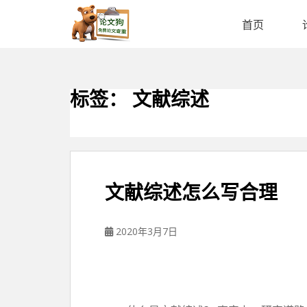
论
文
首页
狗
免
费
论
标签：
文献综述
文
查
重
平
台
文献综述怎么写合理
2020年3月7日