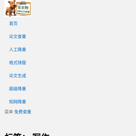
论
文
狗
首页
免
费
论文查重
论
文
人工降重
查
重
格式排版
平
台
论文生成
超级降重
知网降重
菜单
免费查重