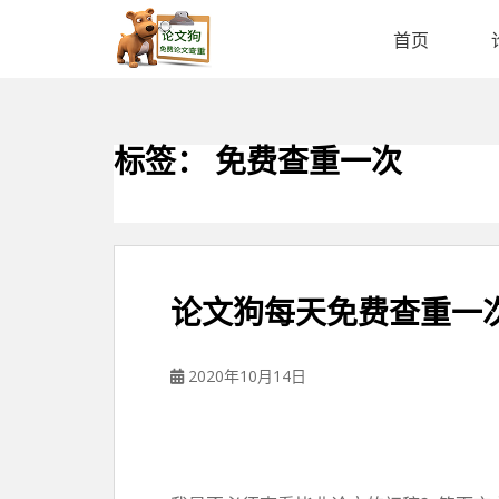
论
文
首页
狗
免
费
论
标签：
免费查重一次
文
查
重
平
台
论文狗每天免费查重一
2020年10月14日