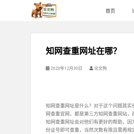
论
文
首页
狗
免
费
论
文
知网查重网址在哪？
查
重
平
2020年12月30日
论文狗
台
知网查重网址是什么？对于这个问题其实
网查重官网，都是第三方知网查重网站，
知网查重网址会对他们有更好的帮助，因
份证号即可查重，当然次数有限且需再规