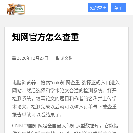
论
免费查重
菜单
文
狗
免
费
知网官方怎么查重
论
文
查
重
2020年12月27日
论文狗
平
台
电脑浏览器，搜索“cnki知网查重”选择正规入口进入
网站，然后选择和学术论文合适的检测系统。打开
检测系统，填写论文的题目和作者的名称并上传学
术论文。检测完成以后就可以输入订单号下载查重
报告单就可以看结果了。
CNKI中国知网是全国最大的知识型数据库，它能提