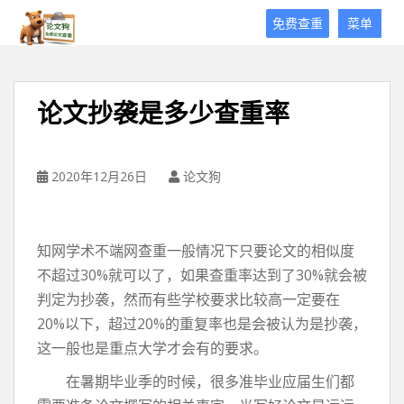
论
免费查重
菜单
文
狗
免
费
论文抄袭是多少查重率
论
文
查
重
2020年12月26日
论文狗
平
台
知网学术不端网查重一般情况下只要论文的相似度
不超过30%就可以了，如果查重率达到了30%就会被
判定为抄袭，然而有些学校要求比较高一定要在
20%以下，超过20%的重复率也是会被认为是抄袭，
这一般也是重点大学才会有的要求。
在暑期毕业季的时候，很多准毕业应届生们都