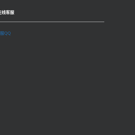
在线客服
服QQ
理学术不端行为办法