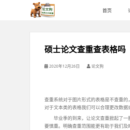
论
文
首页
狗
免
费
论
文
硕士论文查重查表格吗
查
重
平
2020年12月26日
论文狗
台
查重系统对于图片形式的表格是不查重的
对于文本类的表格我们可以合理更改数据
毕业季的到来，让论文查重掀起了一股
要慎重。明确查重范围能更有助于我们及