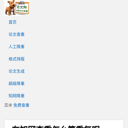
论
文
狗
首页
免
费
论文查重
论
文
人工降重
查
重
格式排版
平
台
论文生成
超级降重
知网降重
菜单
免费查重