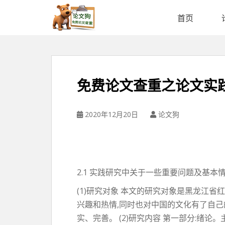
论
文
首页
狗
免
费
论
文
免费论文查重之论文实
查
重
平
2020年12月20日
论文狗
台
2.1 实践研究中关于一些重要问题及基本
(1)研究对象 本文的研究对象是黑龙江
兴趣和热情,同时也对中国的文化有了自己
实、完善。 (2)研究内容 第一部分:绪