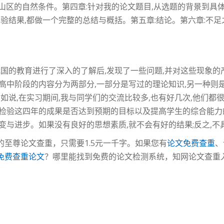
山区的自然条件。第四章:针对我的论文题目,从选题的背景到具体
实验结果,都做一个完整的总结与概括。第五章:结论。第六章:不
我国的教育进行了深入的了解后,发现了一些问题,并对这些现象的
高中阶段的内容分为两部分,一部分是写过的理论知识,另一种则
如说,在实习期间,我与同学们的交流比较多,也有好几次,他们都很
是检验这四年的成果是否达到预期的目标以及提高学生的综合能
变与进步。如果没有良好的思想素质,就不会有好的结果;反之,不
的至尊论文查重，只需要1.5元一千字。如果您有
论文免费查重
、
免费查重论文
？哪里能找到免费的论文检测系统，知网论文查重