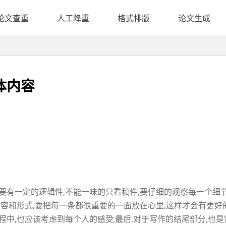
论文查重
人工降重
格式排版
论文生成
体内容
要有一定的逻辑性,不能一味的只看稿件,要仔细的观察每一个细节,
内容和形式,要把每一条都很重要的一面放在心里,这样才会有更好的
程中,也应该考虑到每个人的感受;最后,对于写作的结尾部分,也