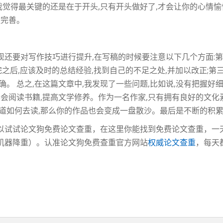
我觉得最关键的还是在于开头,只有开头做好了,才会让你的心情愉
更完善。
还要对写作技巧进行提升,在写稿的时候要注意以下几个方面:第
完之后,应该及时的总结经验,找到自己的不足之处,并加以改正;第
。 总之,在这篇文章中,我发现了一些问题,比如说,没有把握好细
学会阅读书籍,提高文学修养。作为一名作家,只有拥有良好的文化
知道如何去读,那么你的作品也会变成一盘散沙。最后是不断的积
以试试论文狗免费论文查重，在这里你能找到免费论文查重，一
机器降重）。认准论文狗免费查重官方网站
权威论文查重
，每天