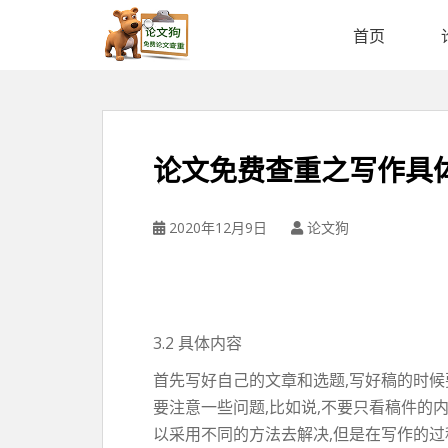
论
文
首页
狗
免
费
论
文
论文免费查重之写作具
查
重
平
2020年12月9日
论文狗
台
3.2 具体内容
首先写好自己的文章和选题,写好稿的时候
要注意一些问题,比如说,不要只看稿件的
以采用不同的方法去解决,但是在写作的过