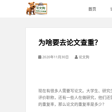
论
文
首页
狗
免
费
论
文
为啥要去论文查重？
查
重
平
2020年11月30日
论文狗
台
现在有很多人需要写论文。大学生、研究
评价职称，还有一些人在做研究，他们还
的重复率，那么论文的重复率是多少？