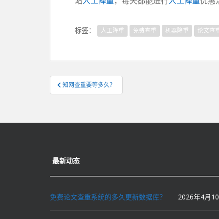
站
人工降重
，每天都能进行
人工降重
优惠活
标签：
人工降重
免费查重
机器降重
论文查
文
知网查重要等多久？
章
导
航
最新动态
免费论文查重系统的多久更新数据库？
2026年4月1