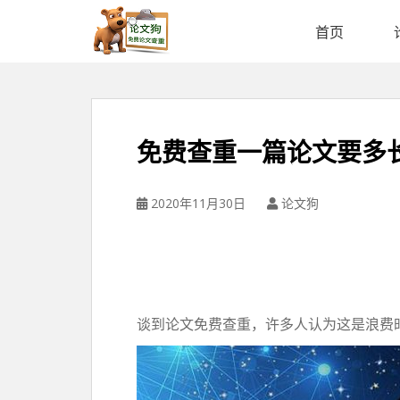
论
文
首页
狗
免
费
论
文
免费查重一篇论文要多
查
重
平
2020年11月30日
论文狗
台
谈到论文免费查重，许多人认为这是浪费