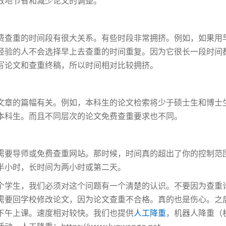
效地节省和减少论文的调整。
费查重的时间段有很大关系。有些时段非常拥挤。例如，如果用
经验的人不会选择早上去查重的时间重复。因为它很长一段时间
写论文和查重终稿，所以时间相对比较拥挤。
文章的篇幅有关。例如，本科生的论文检索将少于硕士生和博士
本科生。而且不同层次的论文免费查重要求也不同。
需要导师或免费查重网站。那时候，时间真的超出了你的控制范
半小时，长时间为两小时或第二天。
个学生，我们必须对这个问题有一个清楚的认识。不要因为查重
需要回学校修改论文，因为论文查重不合格。真的也是伤心。之
下午上课。速度相对较快。我们也提供
人工降重
，机器人降重（