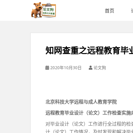
论
文
首页
狗
免
费
论
文
知网查重之远程教育毕
查
重
平
2020年10月30日
论文狗
台
北京科技大学远程与成人教育学院
远程教育毕业设计（论文）工作检查实施
对毕业设计（论文）工作进行全过程的检
计（论文）工作情况，及时发现和解决毕