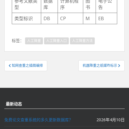
参考文献类
数据
计算机程
图
电子公
型
库
序
书
告
类型标识
DB
CP
M
EB
标签：
人工降重
人工降重入口
人工降重方法
文
知网查重之插图编排
机器降重之纸媒咋标示
章
导
航
最新动态
免费论文查重系统的多久更新数据库？
2026年4月10日