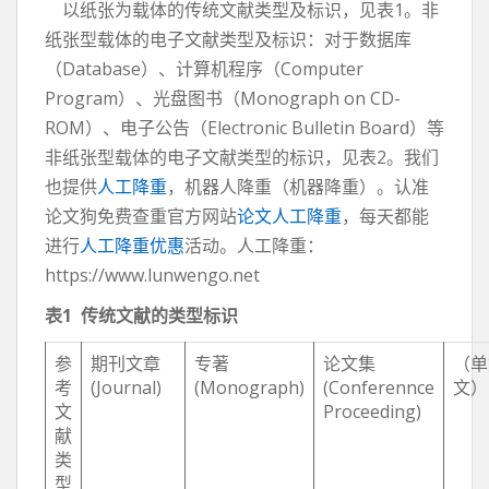
以纸张为载体的传统文献类型及标识，见表1。非
纸张型载体的电子文献类型及标识：对于数据库
（Database）、计算机程序（Computer
Program）、光盘图书（Monograph on CD-
ROM）、电子公告（Electronic Bulletin Board）等
非纸张型载体的电子文献类型的标识，见表2。我们
也提供
人工降重
，机器人降重（机器降重）。认准
论文狗免费查重官方网站
论文人工降重
，每天都能
进行
人工降重优惠
活动。人工降重：
https://www.lunwengo.net
表
1
传统文献的类型标识
参
期刊文章
专著
论文集
（单
考
(Journal)
(Monograph)
(Conferennce
文）
文
Proceeding)
献
类
型