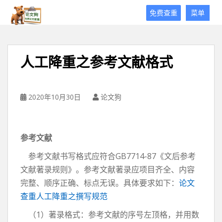
论
免费查重
菜单
文
狗
免
费
人工降重之参考文献格式
论
文
查
重
2020年10月30日
论文狗
平
台
参考文献
参考文献书写格式应符合GB7714-87《文后参考
文献著录规则》。参考文献著录应项目齐全、内容
完整、顺序正确、标点无误。具体要求如下：
论文
查重人工降重之撰写规范
（1）著录格式：参考文献的序号左顶格，并用数