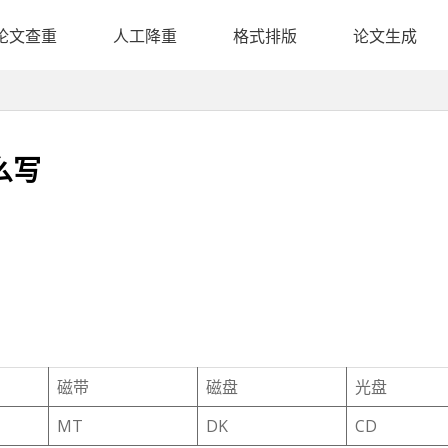
论文查重
人工降重
格式排版
论文生成
么写
磁带
磁盘
光盘
MT
DK
CD