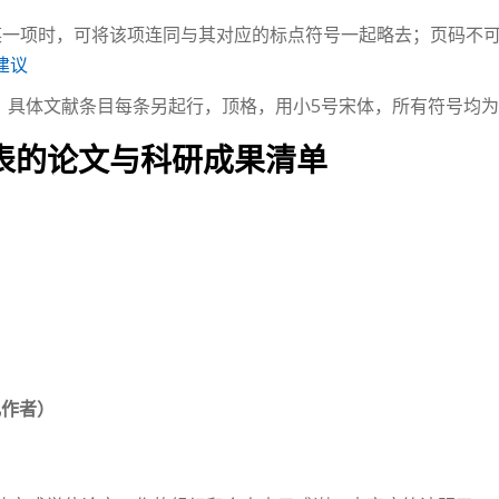
一项时，可将该项连同与其对应的标点符号一起略去；页码不可省
建议
），具体文献条目每条另起行，顶格，用小5号宋体，所有符号均
表的论文与科研成果清单
几作者）