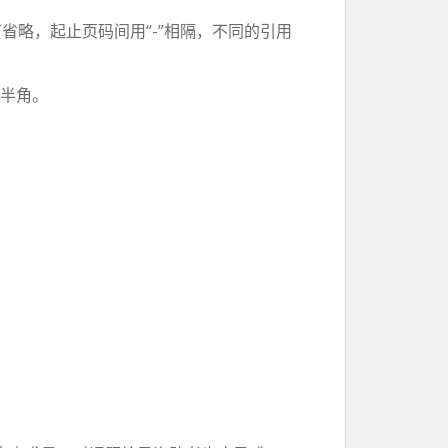
略，起止页码间用“-”相隔，不同的引用
为半角。