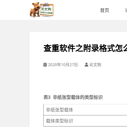
论
文
首页
狗
免
费
论
文
查重软件之附录格式怎
查
重
平
2020年10月27日
论文狗
台
表
3
非纸张型载体的类型标识
非纸张型载体
载体类型标识