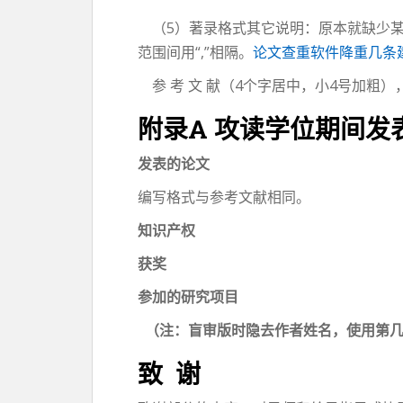
（5）著录格式其它说明：原本就缺少某
范围间用“,”相隔。
论文查重软件降重几条
参 考 文 献（4个字居中，小4号加粗
附录A 攻读学位期间发
发表的论文
编写格式与参考文献相同。
知识产权
获奖
参加的研究项目
（注：盲审版时隐去作者姓名，使用第
致 谢