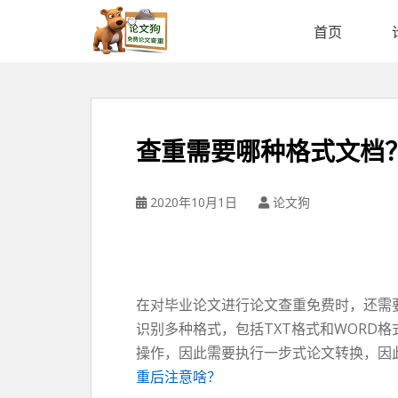
论
文
首页
狗
免
费
论
文
查重需要哪种格式文档
查
重
平
2020年10月1日
论文狗
台
在对毕业论文进行论文查重免费时，还需
识别多种格式，包括TXT格式和WORD格
操作，因此需要执行一步式论文转换，因
重后注意啥？