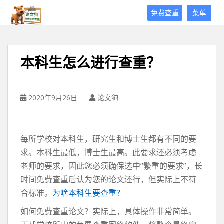
论
免费查重
菜单
文
狗
免
费
本科生怎么进行查重？
论
文
查
重
2020年9月26日
论文狗
平
台
每所学校对本科生，研究生和博士生都有不同的要
求。本科生最低，博士生最高。此要求还必须考虑
老师的要求，因此您必须确保选中“繁重的要求”，长
时间免费查重后认为您的论文还行，但实际上不符
合标准。
为啥本科生要查重？
如何免费查重论文？实际上，具体操作非常简单。