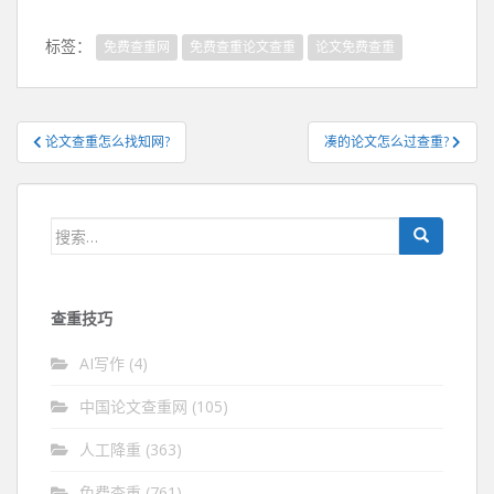
标签：
免费查重网
免费查重论文查重
论文免费查重
文
论文查重怎么找知网?
凑的论文怎么过查重?
章
导
航
搜
索：
查重技巧
AI写作
(4)
中国论文查重网
(105)
人工降重
(363)
免费查重
(761)