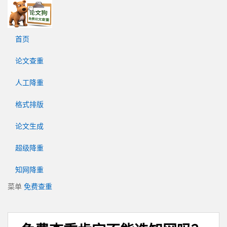
论
文
狗
首页
免
费
论文查重
论
文
人工降重
查
重
格式排版
平
台
论文生成
超级降重
知网降重
菜单
免费查重