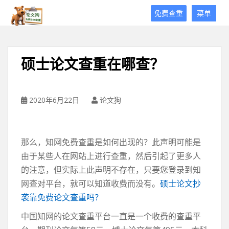
论
免费查重
菜单
文
狗
免
费
硕士论文查重在哪查？
论
文
查
重
2020年6月22日
论文狗
平
台
那么，知网免费查重是如何出现的？此声明可能是
由于某些人在网站上进行查重，然后引起了更多人
的注意，但实际上此声明不存在，只要您登录到知
网查对平台，就可以知道收费而没有。
硕士论文抄
袭靠免费论文查重吗？
中国知网的论文查重平台一直是一个收费的查重平