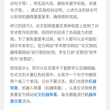
动句子等），弄乱段片段，删除关键字衔接，关键
句子等。 ，通过实践经验证明，上述方法的结合可
以有效机器降重重复率，确保顺利完成。
修订的技巧3，论文知网查重在某种程度上抵制了对
学术欺诈的恐惧，但同时也促进了伪造能力的提
高。为了避免重复率过高，每个人都可以去中国知
网尽早发现它。官方网站“学术欺诈网站”“论文狗机
器降重网站”进行剽窃检测。学生已将“反剽窃”软件
称为“反剽窃”。
修改提示4，您可以在百度中下载数学公式编辑器。
在论文的大量红色段落中，从其中一个句子中删除
两个或三个单词。记住不要过多。我们也提供
机器
降重
，机器人降重（机器降重）。认准论文狗免费
查重官方网站
论文机器降重
，每天都能进行
机器降
重优惠
活动。