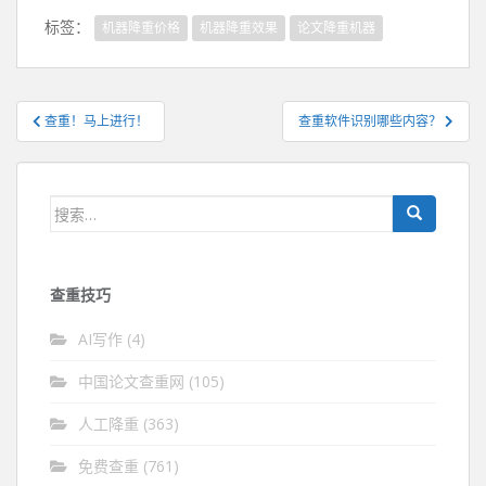
标签：
机器降重价格
机器降重效果
论文降重机器
文
查重！马上进行！
查重软件识别哪些内容？
章
导
航
搜
索：
查重技巧
AI写作
(4)
中国论文查重网
(105)
人工降重
(363)
免费查重
(761)