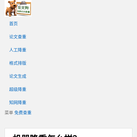
论
文
狗
首页
免
费
论文查重
论
文
人工降重
查
重
格式排版
平
台
论文生成
超级降重
知网降重
菜单
免费查重