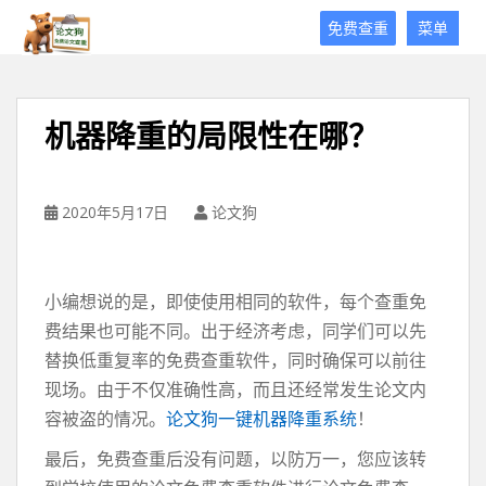
论
免费查重
菜单
文
狗
免
费
机器降重的局限性在哪？
论
文
查
重
2020年5月17日
论文狗
平
台
小编想说的是，即使使用相同的软件，每个查重免
费结果也可能不同。出于经济考虑，同学们可以先
替换低重复率的免费查重软件，同时确保可以前往
现场。由于不仅准确性高，而且还经常发生论文内
容被盗的情况。
论文狗一键机器降重系统
！
最后，免费查重后没有问题，以防万一，您应该转