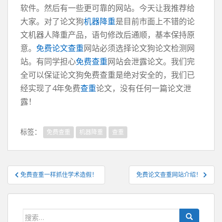
软件。然后有一些更可靠的网站。今天让我推荐给
大家。对了论文狗
机器降重
是目前市面上不错的论
文机器人降重产品，语句修改后通顺，基本保持原
意。
免费论文查重
网站必须选择论文狗论文检测网
站。有同学担心
免费查重
网站会泄露论文。我们完
全可以保证论文狗免费查重是绝对安全的，我们已
经实现了4年免费
查重
论文，没有任何一篇论文泄
露！
标签：
免费查重
机器降重
查重
文
免费查重一样抓住学术造假！
免费论文查重网站介绍！
章
导
航
搜