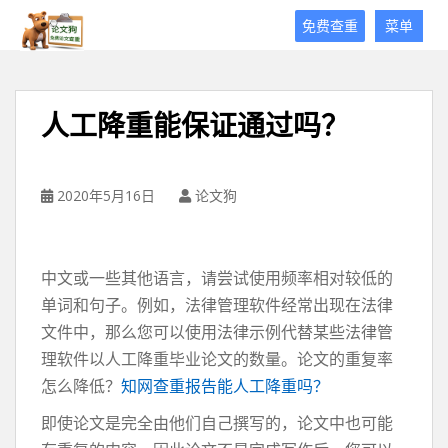
论
免费查重
菜单
文
狗
免
费
人工降重能保证通过吗？
论
文
查
重
2020年5月16日
论文狗
平
台
中文或一些其他语言，请尝试使用频率相对较低的
单词和句子。例如，法律管理软件经常出现在法律
文件中，那么您可以使用法律示例代替某些法律管
理软件以人工降重毕业论文的数量。论文的重复率
怎么降低？
知网查重报告能人工降重吗？
即使论文是完全由他们自己撰写的，论文中也可能