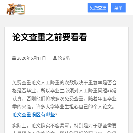
论
免费查重
菜单
文
狗
免
费
论文查重之前要看看
论
文
查
重
2020年5月11日
论文狗
平
台
免费查重论文人工降重的次数取决于重复率是否合
格是否毕业，所以毕业生必须对人工降重问题非常
认真，否则他们将被多次免费查重。随着年度毕业
季的来临，许多大学毕业生担心自己的个人论文。
论文查重误区有哪些
？
实际上，论文确实不容易写，特别是对于那些需要