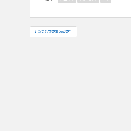
文
免费论文查重怎么查？
章
导
航