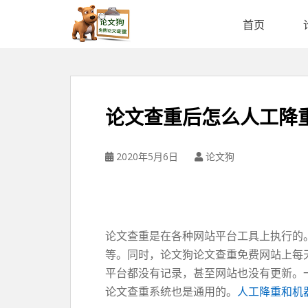
论
文
首页
狗
免
费
论
文
论文查重后怎么人工降
查
重
平
2020年5月6日
论文狗
台
论文查重是在各种网站平台工具上执行的
等。同时，论文狗论文查重免费网站上每
平台都没有记录，甚至网站也没有更新。
论文查重系统也是通用的。
人工降重和机