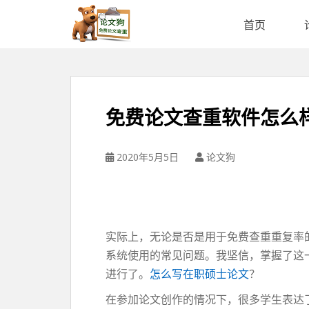
论
文
首页
狗
免
费
论
文
免费论文查重软件怎么
查
重
平
2020年5月5日
论文狗
台
实际上，无论是否是用于免费查重重复率
系统使用的常见问题。我坚信，掌握了这
进行了。
怎么写在职硕士论文
？
在参加论文创作的情况下，很多学生表达