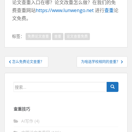
论文查重入口在哪？论文改重怎么做？在我们的免
费查重网站
https://www.lunwengo.net
进行
查重
论
文免费。
标签：
免费论文查重
查重
论文查重免费
文
怎么免费论文查重？
为啥选学校相同的查重？
章
导
航
搜
索：
查重技巧
AI写作
(4)