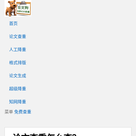
论
文
狗
首页
免
费
论文查重
论
文
人工降重
查
重
格式排版
平
台
论文生成
超级降重
知网降重
菜单
免费查重