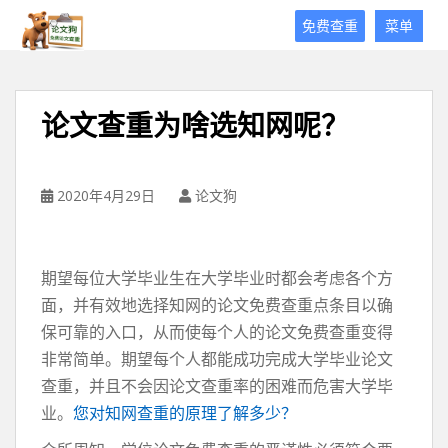
论
免费查重
菜单
文
狗
免
费
论文查重为啥选知网呢？
论
文
查
重
2020年4月29日
论文狗
平
台
期望每位大学毕业生在大学毕业时都会考虑各个方
面，并有效地选择知网的论文免费查重点条目以确
保可靠的入口，从而使每个人的论文免费查重变得
非常简单。期望每个人都能成功完成大学毕业论文
查重，并且不会因论文查重率的困难而危害大学毕
业。
您对知网查重的原理了解多少？