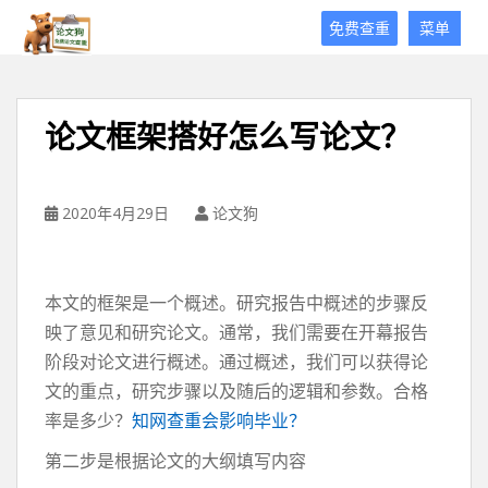
论
免费查重
菜单
文
狗
免
费
论文框架搭好怎么写论文？
论
文
查
重
2020年4月29日
论文狗
平
台
本文的框架是一个概述。研究报告中概述的步骤反
映了意见和研究论文。通常，我们需要在开幕报告
阶段对论文进行概述。通过概述，我们可以获得论
文的重点，研究步骤以及随后的逻辑和参数。合格
率是多少？
知网查重会影响毕业？
第二步是根据论文的大纲填写内容