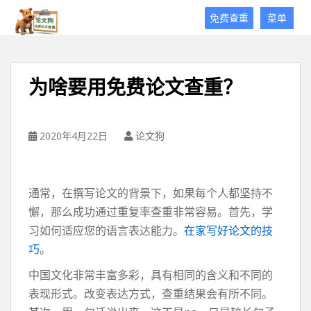
论
免费查重
菜单
文
狗
免
费
为啥要用免费论文查重？
论
文
查
重
2020年4月22日
论文狗
平
台
通常，在撰写论文的背景下，如果每个人都坚持不
懈，那么成功通过重复率查重非常容易。首先，学
习如何适应您的语言表达能力。
在家写好论文的技
巧
。
中国文化非常丰富多彩，具有相同的含义和不同的
表现形式。改变表达方式，查重结果会有所不同。