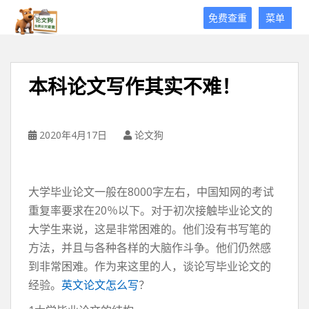
论
免费查重
菜单
文
狗
免
费
本科论文写作其实不难！
论
文
查
重
2020年4月17日
论文狗
平
台
大学毕业论文一般在8000字左右，中国知网的考试
重复率要求在20％以下。对于初次接触毕业论文的
大学生来说，这是非常困难的。他们没有书写笔的
方法，并且与各种各样的大脑作斗争。他们仍然感
到非常困难。作为来这里的人，谈论写毕业论文的
经验。
英文论文怎么写
？